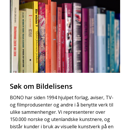
Søk om Bildelisens
BONO har siden 1994 hjulpet forlag, aviser, TV-
og filmprodusenter og andre i å benytte verk til
ulike sammenhenger. Vi representerer over
150.000 norske og utenlandske kunstnere, og
bistår kunder i bruk av visuelle kunstverk på en