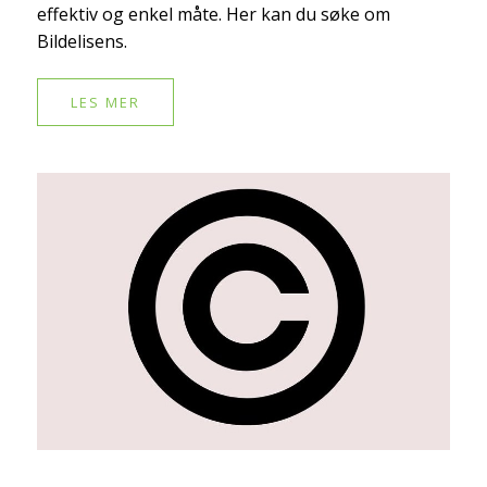
effektiv og enkel måte. Her kan du søke om
Bildelisens.
LES MER