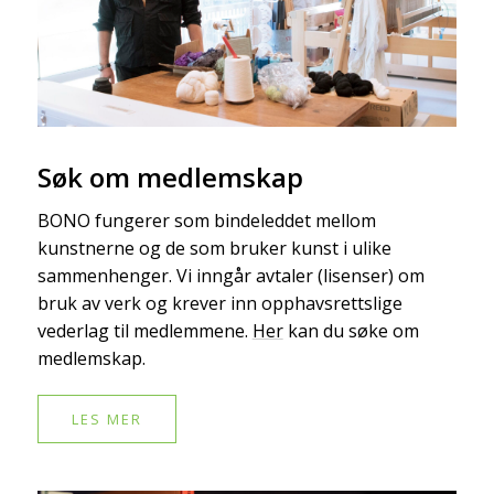
Søk om medlemskap
BONO fungerer som bindeleddet mellom
kunstnerne og de som bruker kunst i ulike
sammenhenger. Vi inngår avtaler (lisenser) om
bruk av verk og krever inn opphavsrettslige
vederlag til medlemmene.
Her
kan du søke om
medlemskap.
LES MER