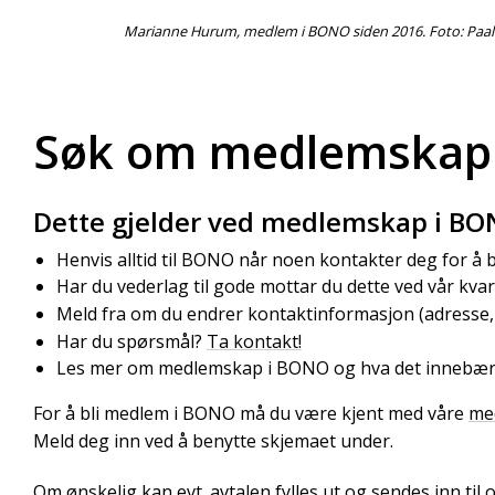
Marianne Hurum, m
edlem i BONO siden 2016. Foto: Pa
Søk om medlemskap
Dette gjelder ved medlemskap i B
Henvis alltid til BONO når noen kontakter deg for å 
Har du vederlag til gode mottar du dette ved vår kvar
Meld fra om du endrer kontaktinformasjon (adresse,
Har du spørsmål?
Ta kontakt!
Les mer om medlemskap i BONO og hva det innebæ
For å bli medlem i BONO må du være kjent med våre
med
Meld deg inn ved å benytte skjemaet under.
Om ønskelig kan evt. avtalen fylles ut og sendes inn til o