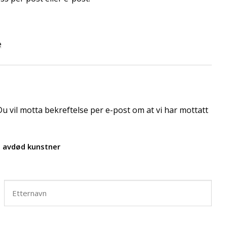
e
u vil motta bekreftelse per e-post om at vi har mottatt
n avdød kunstner
Etternavn