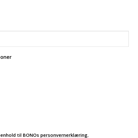
joner
 henhold til BONOs
personvernerklæring.