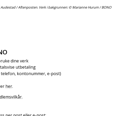
al Audestad / Aftenposten. Verk i bakgrunnen: © Marianne Hurum / BONO
ONO
bruke dine verk
talsvise utbetaling
 telefon, kontonummer, e-post)
rer
her
.
lemsvilkår.
ss per post eller e-post: